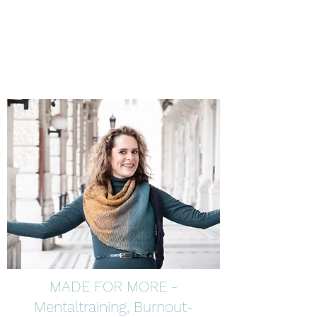
Veronika Simor -
Made for More
MADE FOR MORE -
Mentaltraining, Burnout-