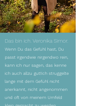
Das bin ich. Veronika Simor.
Wenn Du das Gefühl hast, Du
passt irgendwie nirgendwo rein,
kann ich nur sagen, das kenne
ich auch allzu gut!Ich struggelte
lange mit dem Gefühl nicht
anerkannt, nicht angenommen
und oft von meinem Umfeld
klein gemacht zu werden.