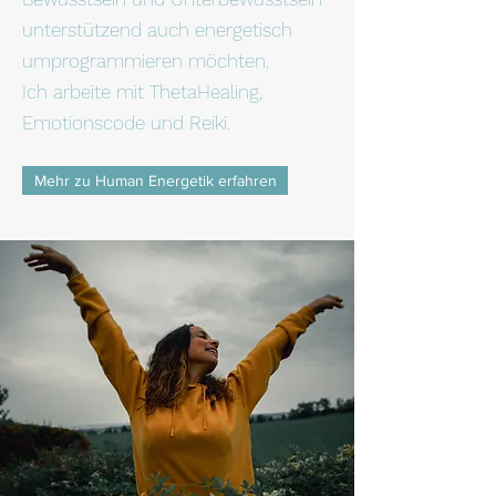
unterstützend auch energetisch
umprogrammieren möchten.
Ich arbeite mit ThetaHealing,
Emotionscode und Reiki.
Mehr zu Human Energetik erfahren