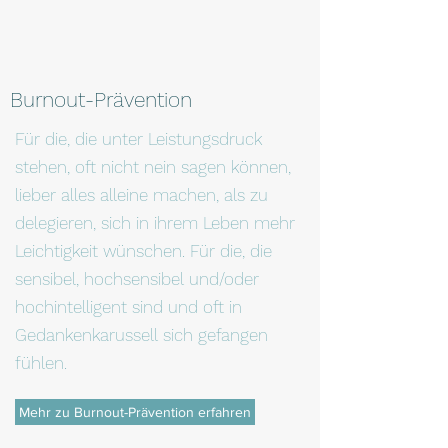
Burnout-Prävention
Für die, die unter Leistungsdruck
stehen, oft nicht nein sagen können,
lieber alles alleine machen, als zu
delegieren, sich in ihrem Leben mehr
Leichtigkeit wünschen. Für die, die
sensibel, hochsensibel und/oder
hochintelligent sind und oft in
Gedankenkarussell sich gefangen
fühlen.
Mehr zu Burnout-Prävention erfahren